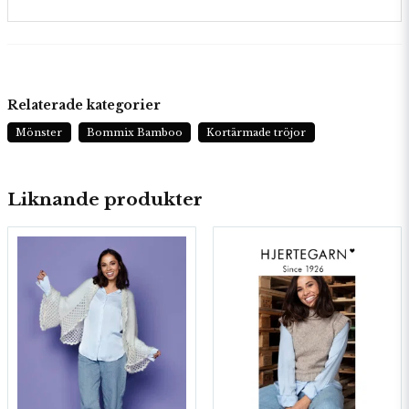
Relaterade kategorier
Mönster
Bommix Bamboo
Kortärmade tröjor
Liknande produkter