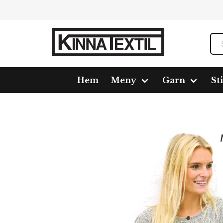
Hem
Meny
Garn
St
Hem
Meny
Mönster
413935