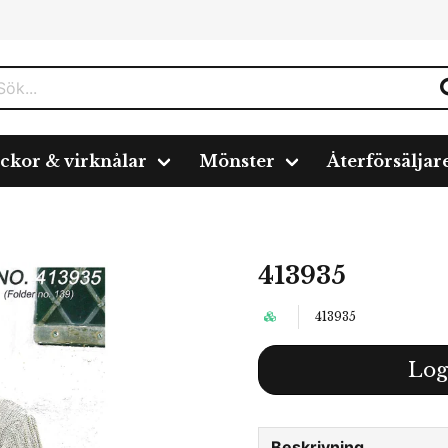
ickor & virknålar
Mönster
Återförsäljar
413935
413935
Log
Beskrivning