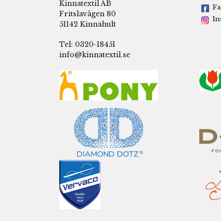
Kinnatextil AB
Fa
Fritslavägen 80
In
51142 Kinnahult
Tel: 0320-18451
info@kinnatextil.se