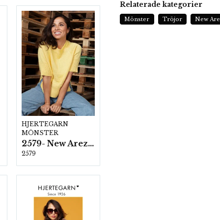
Relaterade kategorier
Mönster
Tröjor
New Are
HJERTEGARN
MÖNSTER
2579- New Arezzo
2579