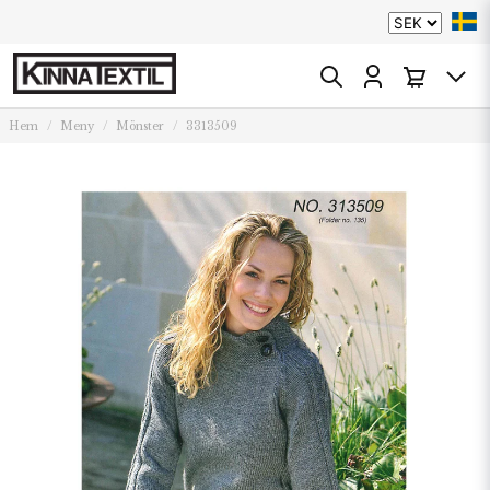
Hem
Meny
Mönster
3313509