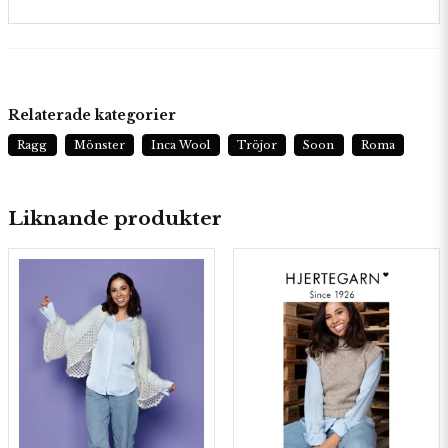
Relaterade kategorier
Ragg
Mönster
Inca Wool
Tröjor
Soon
Roma
Liknande produkter