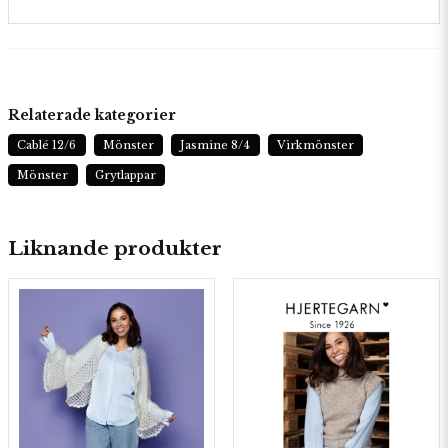
Relaterade kategorier
Cablé 12/6
Mönster
Jasmine 8/4
Virkmönster
Mönster
Grytlappar
Liknande produkter