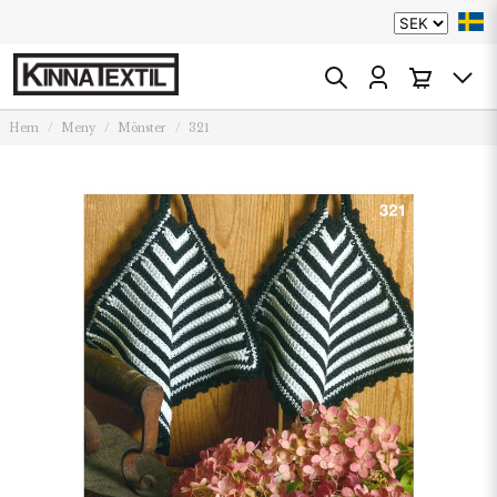
Hem
Meny
Mönster
321