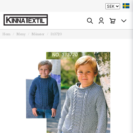
Hem
Meny
Mönster
313720