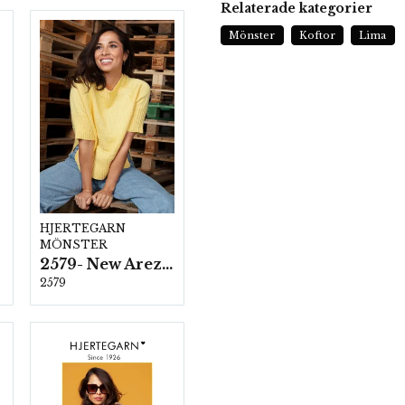
Relaterade kategorier
Mönster
Koftor
Lima
HJERTEGARN
MÖNSTER
2579- New Arezzo
2579