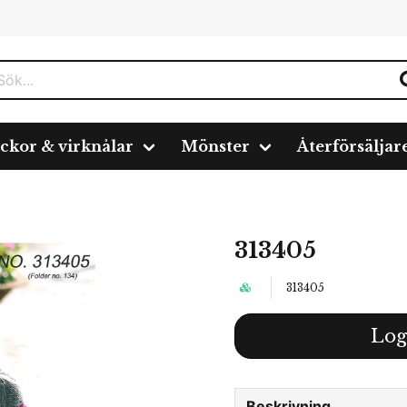
ickor & virknålar
Mönster
Återförsäljar
313405
313405
Log
Beskrivning