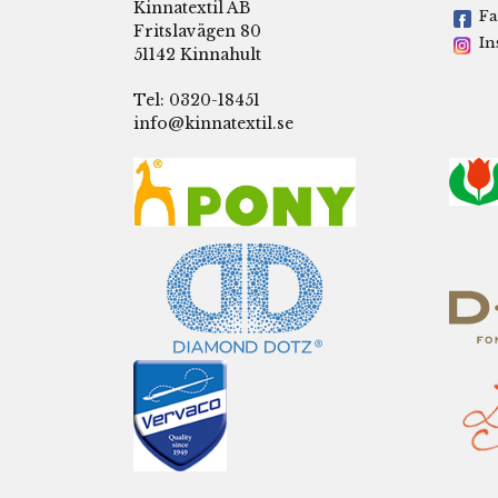
Kinnatextil AB
Fa
Fritslavägen 80
In
51142 Kinnahult
Tel: 0320-18451
info@kinnatextil.se