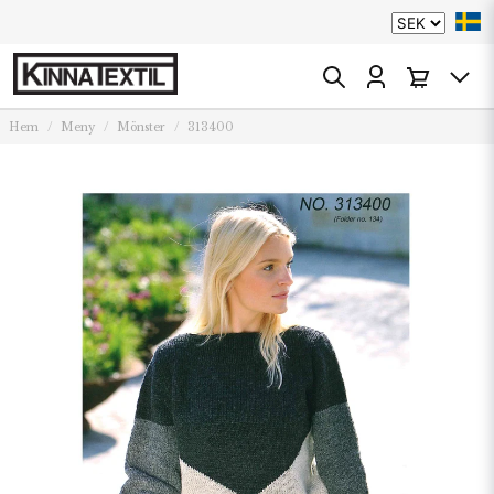
Hem
Meny
Mönster
313400