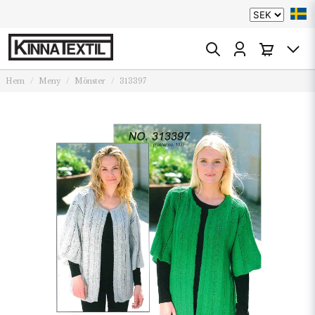
Hem
Meny
Mönster
313397