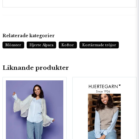
Relaterade kategorier
Mönster
Hjerte Alpaca
Koftor
Kortärmade tröjor
Liknande produkter