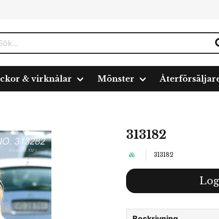
ickor & virknålar
Mönster
Återförsäljar
313182
313182
Log
Beskrivning