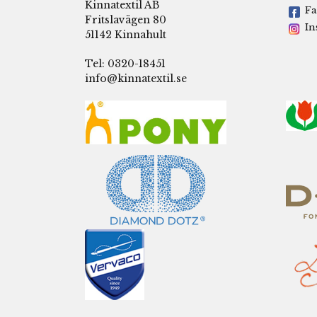
Kinnatextil AB
Fa
Fritslavägen 80
In
51142 Kinnahult
Tel: 0320-18451
info@kinnatextil.se