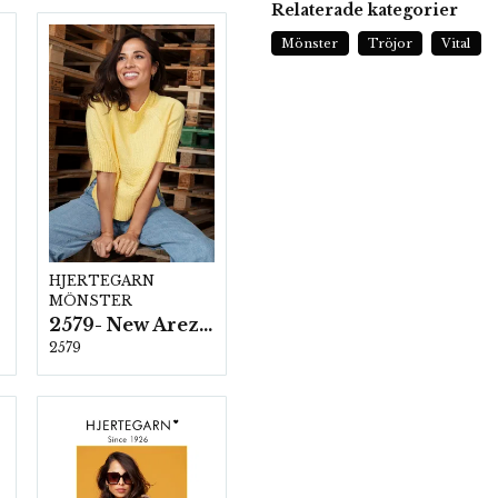
Relaterade kategorier
Mönster
Tröjor
Vital
HJERTEGARN
MÖNSTER
2579- New Arezzo
2579