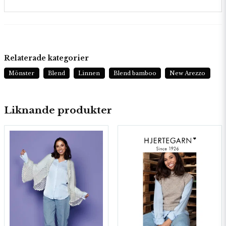
Relaterade kategorier
Mönster
Blend
Linnen
Blend bamboo
New Arezzo
Liknande produkter