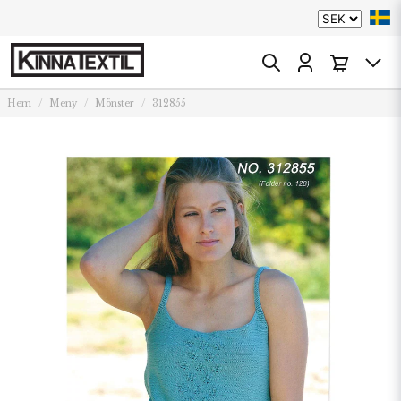
Hem
Meny
Mönster
312855