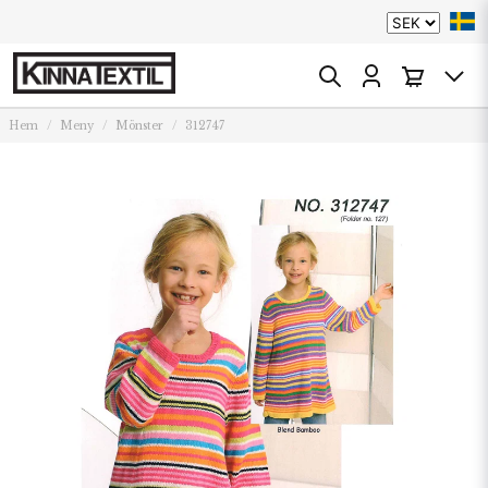
Hem
Meny
Mönster
312747