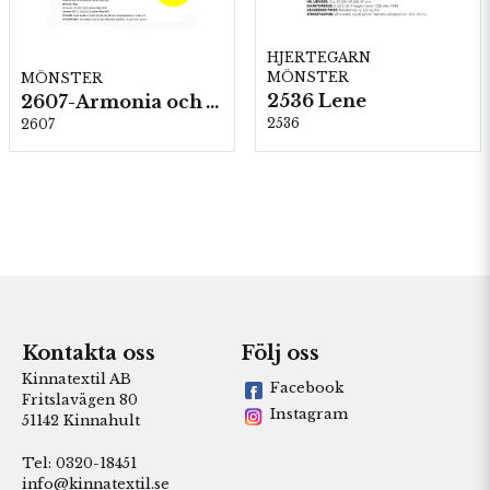
HJERTEGARN
MÖNSTER
MÖNSTER
2536 Lene
2607-Armonia och Alpaca 400
2536
2607
Kontakta oss
Följ oss
Kinnatextil AB
Facebook
Fritslavägen 80
Instagram
51142 Kinnahult
Tel: 0320-18451
info@kinnatextil.se