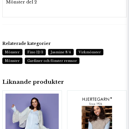
Mönster del 2
Relaterade kategorier
Mönster
Fino 12/3
Jasmine 8/4
Virkmönster
Mönster
Gardiner och fönster remsor
Liknande produkter