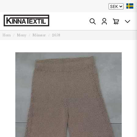
Hem
Meny
Mönster
2658