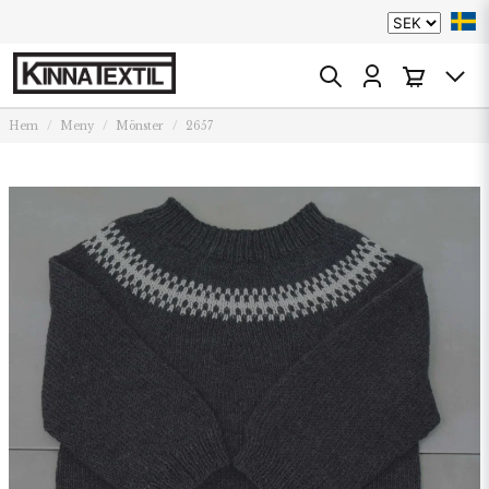
Hem
Meny
Mönster
2657