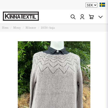
Hem
Meny
Mönster
2636-Anja