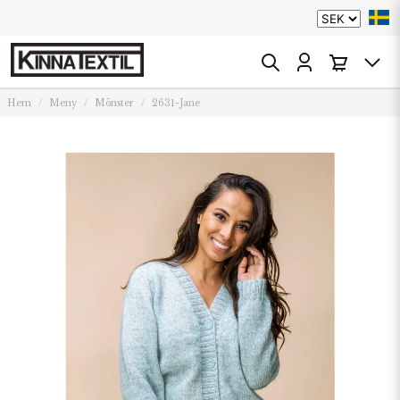
Hem
Meny
Mönster
2631-Jane