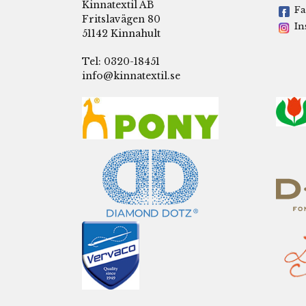
Kinnatextil AB
Fa
Fritslavägen 80
In
51142 Kinnahult
Tel: 0320-18451
info@kinnatextil.se