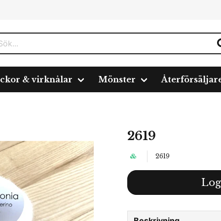
ickor & virknålar
Mönster
Återförsäljar
2619
2619
Log
Beskrivning