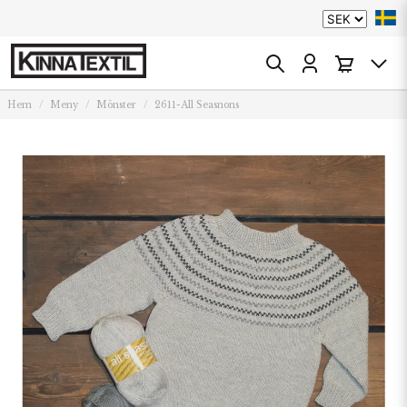
Hem
Meny
Mönster
2611-All Seasnons