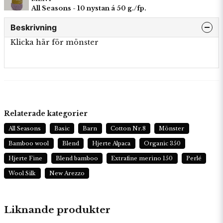
All Seasons - 10 nystan á 50 g./fp.
Beskrivning
Klicka här för mönster
Relaterade kategorier
All Seasons
Basic
Barn
Cotton Nr.8
Mönster
Bamboo wool
Blend
Hjerte Alpaca
Organic 350
Hjerte Fine
Blend bamboo
Extrafine merino 150
Perlé
Wool Silk
New Arezzo
Liknande produkter