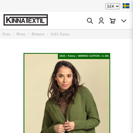
Hem
Meny
Mönster
2425-Fanny