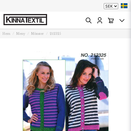
Hem
Meny
Mönster
212325