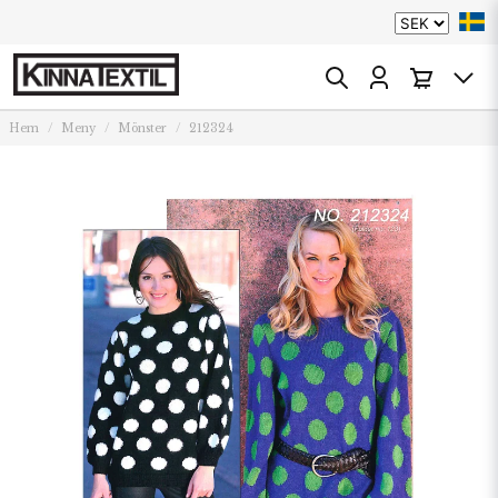
Hem
Meny
Mönster
212324