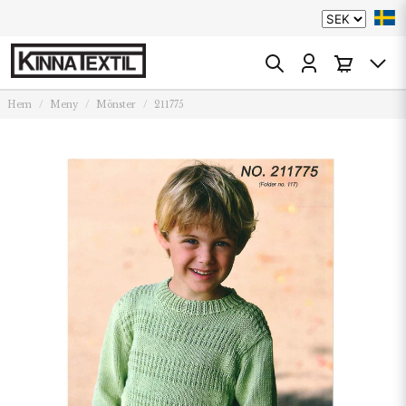
Hem
Meny
Mönster
211775