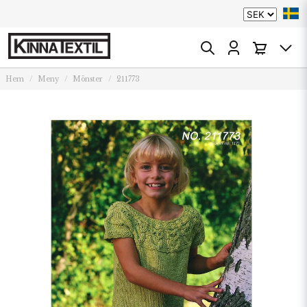
Hem
Meny
Mönster
211773