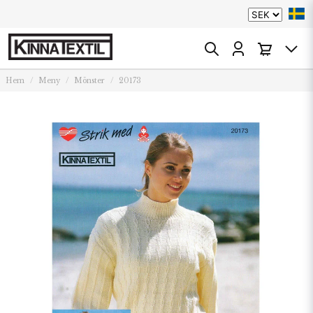
Hem
Meny
Mönster
20173