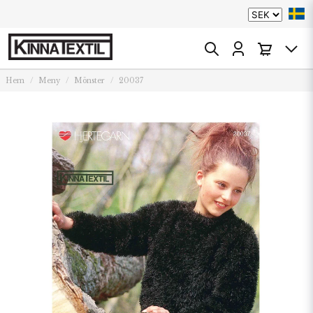
Hem
Meny
Mönster
20037