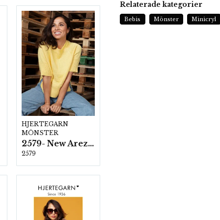
Relaterade kategorier
Bebis
Mönster
Minicryl
HJERTEGARN
MÖNSTER
2579- New Arezzo
2579