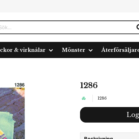
ickor & virknålar
Mönster
Återförsäljar
1286
1286
Log
Beskrivning