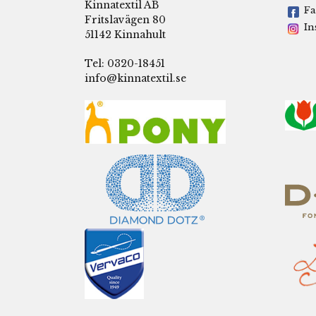
Kinnatextil AB
Fa
Fritslavägen 80
In
51142 Kinnahult
Tel: 0320-18451
info@kinnatextil.se