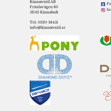
Kinnatextil AB
Fa
Fritslavägen 80
In
51142 Kinnahult
Tel: 0320-18451
info@kinnatextil.se