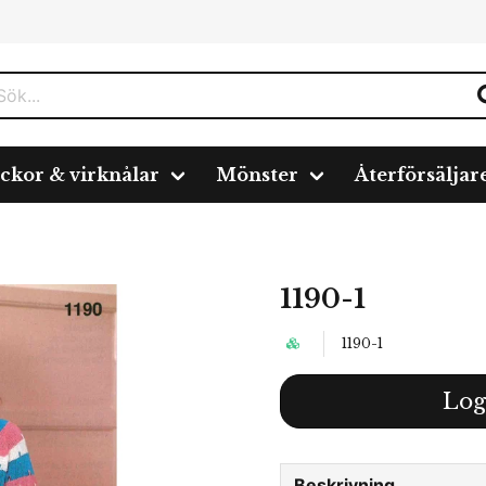
ickor & virknålar
Mönster
Återförsäljar
1190-1
1190-1
Log
Beskrivning