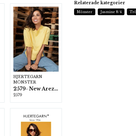
Relaterade kategorier
Mönster
Jasmine 8/4
Trö
HJERTEGARN
MÖNSTER
2579- New Arezzo
2579