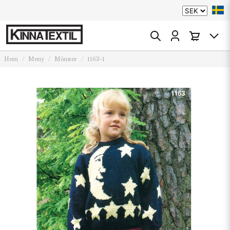
Hem
Meny
Mönster
1163-1