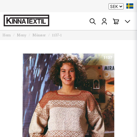
Hem
Meny
Mönster
1137-1