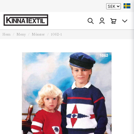
Hem
Meny
Mönster
1062-1