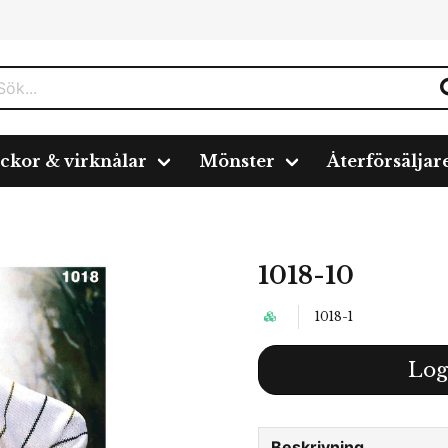
ickor & virknålar
Mönster
Återförsäljar
1018-10
1018-1
Log
Beskrivning