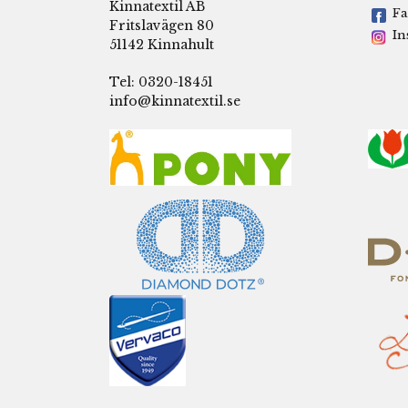
Kinnatextil AB
Fa
Fritslavägen 80
In
51142 Kinnahult
Tel: 0320-18451
info@kinnatextil.se