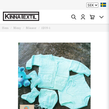
Hem
Meny
Mönster
1209-1