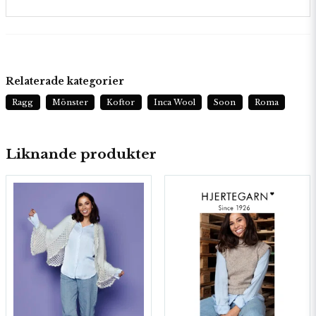
Relaterade kategorier
Ragg
Mönster
Koftor
Inca Wool
Soon
Roma
Liknande produkter