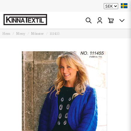
Hem
Meny
Mönster
111455