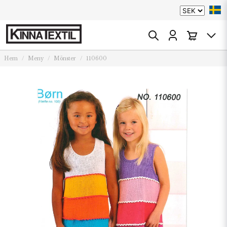
Hem
Meny
Mönster
110600