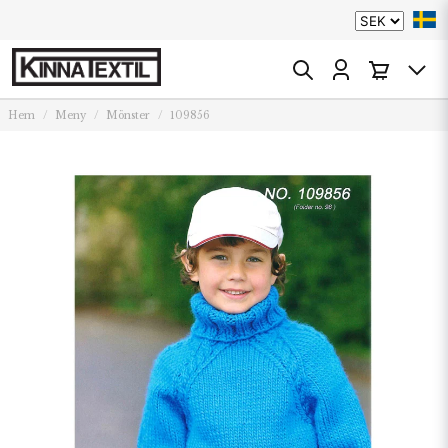
Hem
Meny
Mönster
109856