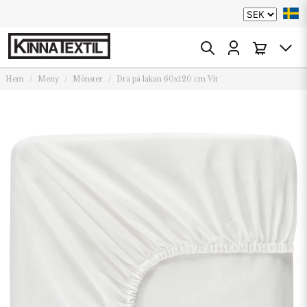
Hem
Meny
Mönster
Dra på lakan 60x120 cm Vit