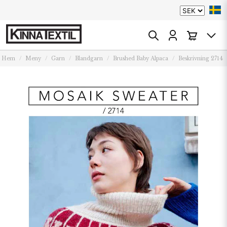
Hem
Meny
Garn
Blandgarn
Brushed Baby Alpaca
Beskrivning 2714