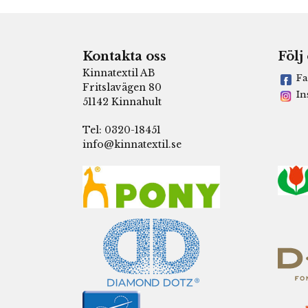
Kontakta oss
Följ
Kinnatextil AB
Fa
Fritslavägen 80
In
51142 Kinnahult
Tel: 0320-18451
info@kinnatextil.se