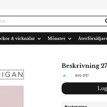
ickor & virknålar
Mönster
Återförsäljar
paca
Beskrivning 2717
Beskrivning 27
802-2717
Log
Beskrivning