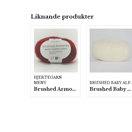
Liknande produkter
HJERTEGARN
MENY
BRUSHED BABY 
Brushed Armonia- 10 nystan a50g./fp.
Brushed Baby Alpaca 10 nystan a25g./fp.