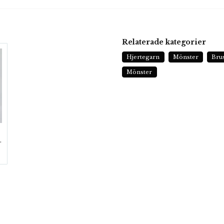
Relaterade kategorier
Hjertegarn
Mönster
Bru
Mönster
ALPACA