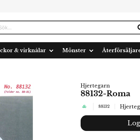
ickor & virknålar
Mönster
Återförsäljar
Hjertegarn
88132-Roma
Hjerte
88132
Log