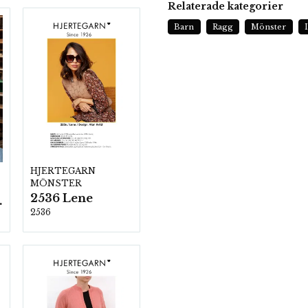
Relaterade kategorier
Barn
Ragg
Mönster
HJERTEGARN
MÖNSTER
2536 Lene
ezzo
2536