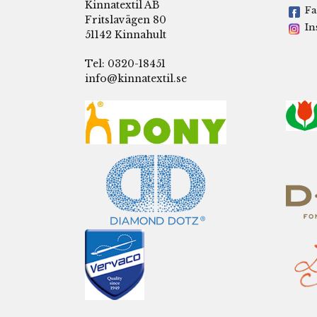
Kinnatextil AB
Fa
Fritslavägen 80
In
51142 Kinnahult
Tel: 0320-18451
info@kinnatextil.se