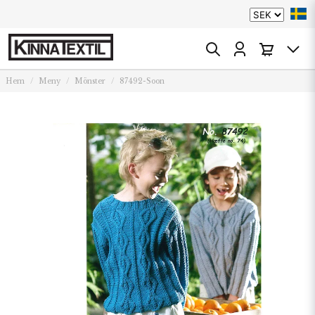
Hem
Meny
Mönster
87492-Soon