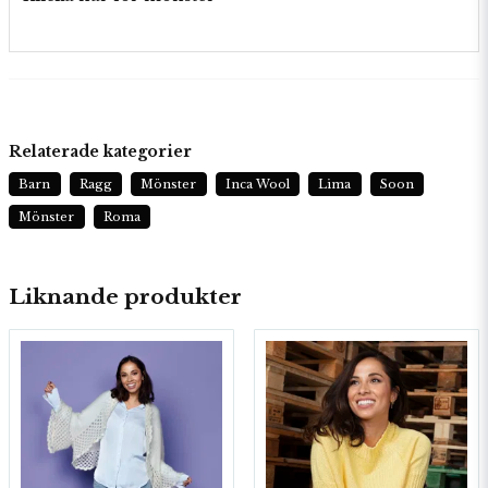
Relaterade kategorier
Barn
Ragg
Mönster
Inca Wool
Lima
Soon
Mönster
Roma
Liknande produkter