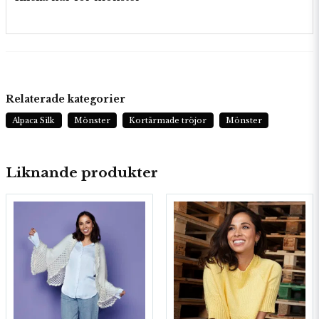
Relaterade kategorier
Alpaca Silk
Mönster
Kortärmade tröjor
Mönster
Liknande produkter