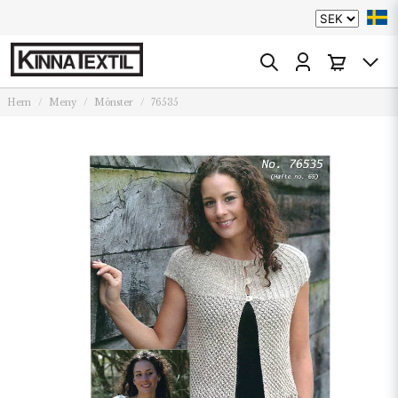
Hem
Meny
Mönster
76535