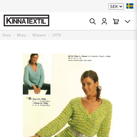
Hem
Meny
Mönster
53776