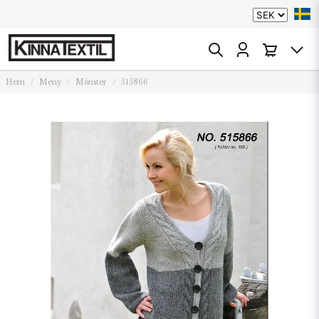
Hem
Meny
Mönster
515866