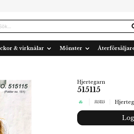
ickor & virknålar
Mönster
Återförsäljar
Hjertegarn
515115
Hjerte
515115
Log