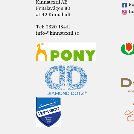
Kinnatextil AB
Fa
Fritslavägen 80
In
51142 Kinnahult
Tel: 0320-18451
info@kinnatextil.se