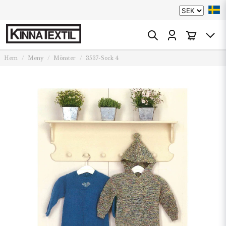
Hem
Meny
Mönster
3537-Sock 4