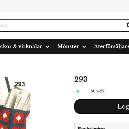
ickor & virknålar
Mönster
Återförsäljar
293
800-293
Log
Beskrivning