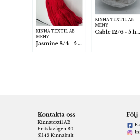
KINNA TEXTIL AB
MENY
Cable 12/6 - 5 härvor a200g./fp.
KINNA TEXTIL AB
MENY
Jasmine 8/4 - 5 härvor a200g./fp.
Kontakta oss
Följ
Kinnatextil AB
Fa
Fritslavägen 80
In
51142 Kinnahult