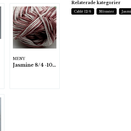
Relaterade kategorier
Cablé 12/6
Mönster
Jasm
MENY
Jasmine 8/4 -10 nystan a50g./fp. Ombre*