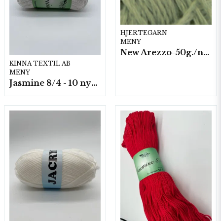
HJERTEGARN
MENY
New Arezzo-50g./nyst. 10 st/fp.
KINNA TEXTIL AB
MENY
Jasmine 8/4 - 10 nystan a50g./fp.