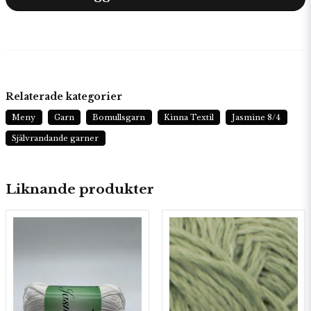
Relaterade kategorier
Meny
Garn
Bomullsgarn
Kinna Textil
Jasmine 8/4
Självrandande garner
Liknande produkter