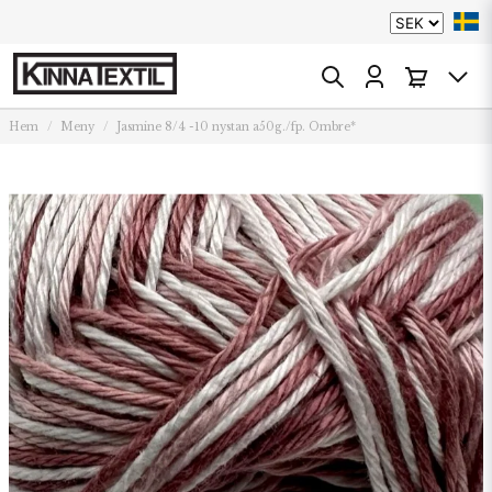
Hem
Meny
Jasmine 8/4 -10 nystan a50g./fp. Ombre*