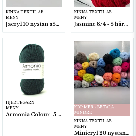
KINNA TEXTIL AB
KINNA TEXTIL AB
MENY
MENY
Jacryl 10 nystan a50g./fp.
Jasmine 8/4 - 5 härvor a200g./fp.
HJERTEGARN
KÖP MER - BETALA
MENY
MINDRE
Armonia Colour- 5 härv/fp. a100 g.
KINNA TEXTIL AB
MENY
Minicryl 20 nystan a25g./fp.