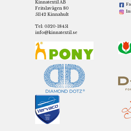
Kinnatextil AB
Fa
Fritslavägen 80
In
51142 Kinnahult
Tel: 0320-18451
info@kinnatextil.se