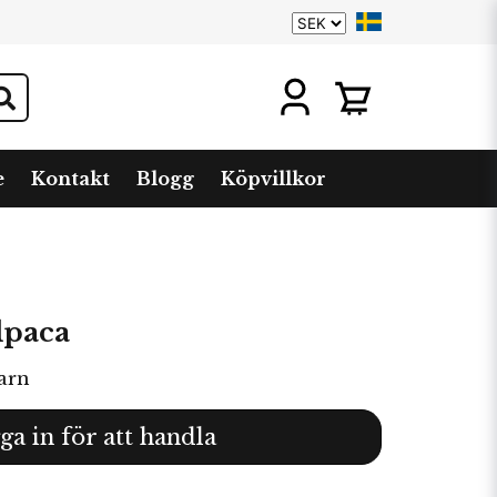
e
Kontakt
Blogg
Köpvillkor
lpaca
arn
ga in för att handla