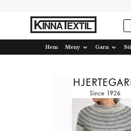
Hem
Meny
Garn
St
Hem
Meny
Mönster
2609-Hjerte Alpaca