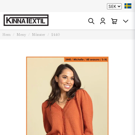
Hem
Meny
Mönster
2440