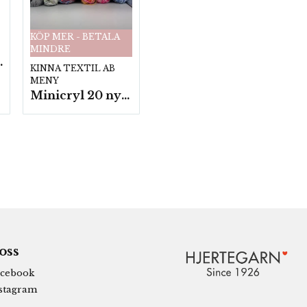
KÖP MER - BETALA
MINDRE
fp. a100 g.
KINNA TEXTIL AB
MENY
Minicryl 20 nystan a25g./fp.
 oss
cebook
stagram