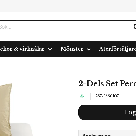
ickor & virknålar
Mönster
Återförsäljar
2-Dels Set Per
767-3550107
Log
Beskrivning