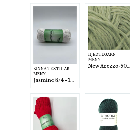
HJERTEGARN
MENY
New Arezzo-50g./nyst. 10 st/f
KINNA TEXTIL AB
MENY
Jasmine 8/4 - 10 nystan a50g./fp.