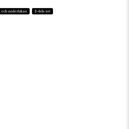
n och underlakan
2-dels set