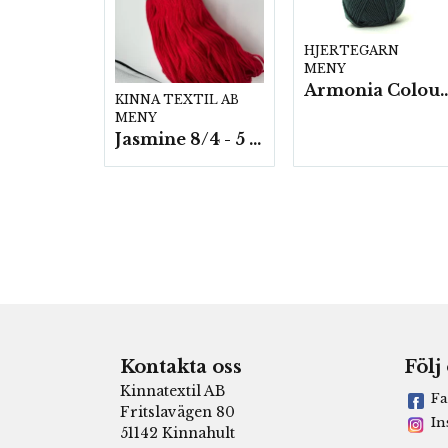
HJERTEGARN
MENY
Armonia Colour- 5 härv/
KINNA TEXTIL AB
MENY
Jasmine 8/4 - 5 härvor a200g./fp.
Kontakta oss
Följ
Kinnatextil AB
Fa
Fritslavägen 80
In
51142 Kinnahult