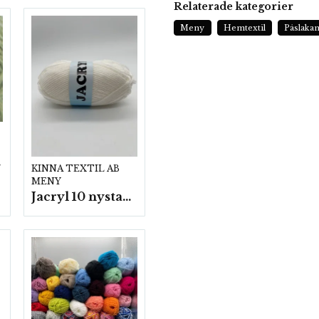
Relaterade kategorier
Meny
Hemtextil
Påslaka
p.
KINNA TEXTIL AB
MENY
Jacryl 10 nystan a50g./fp.